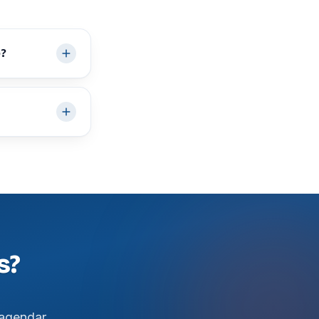
o?
s?
agendar.