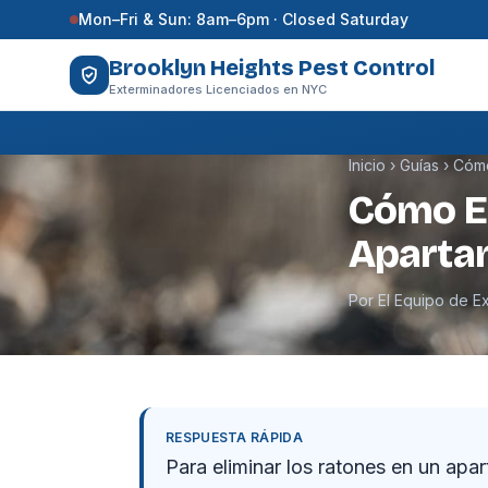
Saltar al contenido
Mon–Fri & Sun: 8am–6pm · Closed Saturday
Brooklyn Heights Pest Control
Exterminadores Licenciados en NYC
Inicio
›
Guías
›
Cómo
Cómo El
Aparta
Por El Equipo de E
RESPUESTA RÁPIDA
Para eliminar los ratones en un ap