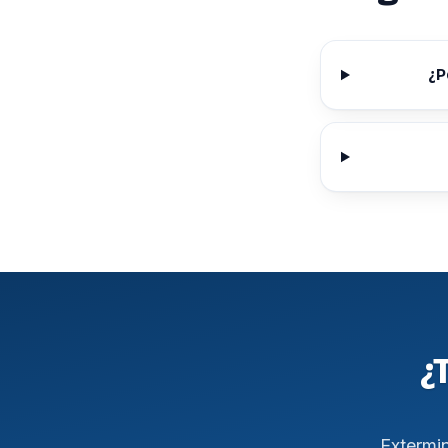
¿P
¿
Extermi