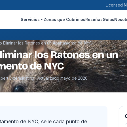
Licensed N
Servicios
Zonas que Cubrimos
Reseñas
Guías
Nosot
 Eliminar los Ratones en un Apartamento de NYC
iminar los Ratones en un
mento de NYC
xpert Exterminating · Actualizado mayo de 2026
artamento de NYC, selle cada punto de