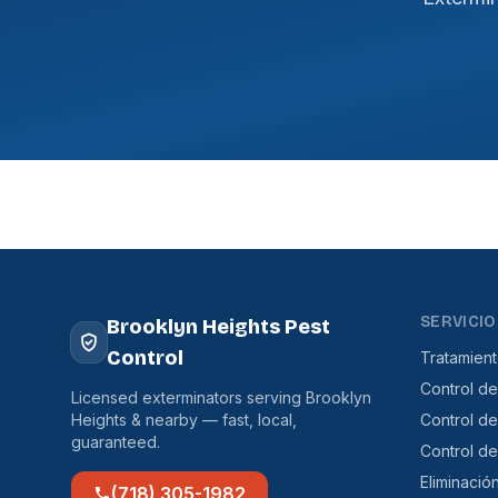
SERVICIO
Brooklyn Heights Pest
Control
Tratamien
Control de
Licensed exterminators serving Brooklyn
Heights & nearby — fast, local,
Control d
guaranteed.
Control d
Eliminació
(718) 305-1982