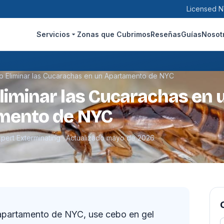
Licensed N
Servicios
Zonas que Cubrimos
Reseñas
Guías
Nosot
 Eliminar las Cucarachas en un Apartamento de NYC
iminar las Cucarachas en 
mento de NYC
xpert Exterminating · Actualizado mayo de 2026
 apartamento de NYC, use cebo en gel