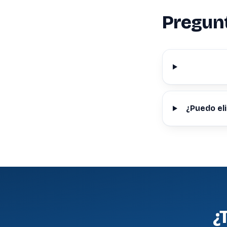
Pregun
¿Puedo el
¿