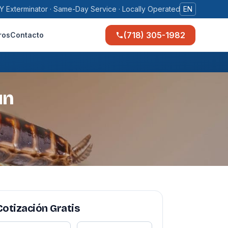
Y Exterminator · Same-Day Service · Locally Operated
EN
(718) 305-1982
ros
Contacto
un
Cotización Gratis