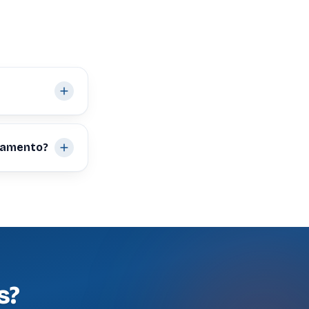
rtamento?
s?