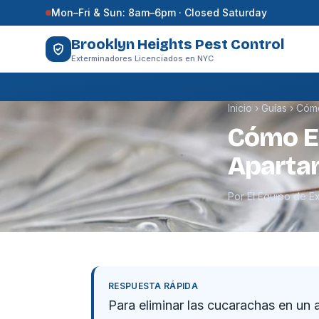
Saltar al contenido
Mon–Fri & Sun: 8am–6pm · Closed Saturday
Brooklyn Heights Pest Control
Exterminadores Licenciados en NYC
Inicio
›
Guías
›
Cómo
Cómo El
Aparta
Por El Equipo de E
RESPUESTA RÁPIDA
Para eliminar las cucarachas en un