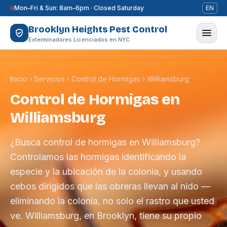
Saltar al contenido
Mon–Fri & Sun: 8am–6pm · Closed Saturday
EN
Brooklyn Heights Pest Control
Exterminadores Licenciados en NYC
Inicio
›
Servicios
›
Control de Hormigas
›
Williamsburg
Control de Hormigas en
Williamsburg
¿Busca control de hormigas en Williamsburg?
Controlamos las hormigas identificando la
especie y la ubicación de la colonia, y usando
cebos dirigidos que las obreras llevan al nido —
eliminando la colonia, no solo el rastro que usted
ve. Williamsburg, en Brooklyn, tiene su propio