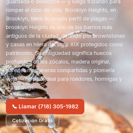
guardada o desechos — y luego tratando para
romper el ciclo de vida. Brooklyn Heights, en
Brooklyn, tiene su propio perfil de plagas —
brooklyn Heights es uno de los barrios más
antiguos de la ciudad, definido por brownstones
y casas en hilera del siglo XIX protegidos como
patrimonio. Su antigüedad significa huecos
profundos en los zócalos, madera original,
paredes medianeras compartidas y plomería
vieja — refugio ideal para roedores, hormigas y
water bugs.
📞 Llamar (718) 305-1982
Cotización Gratis