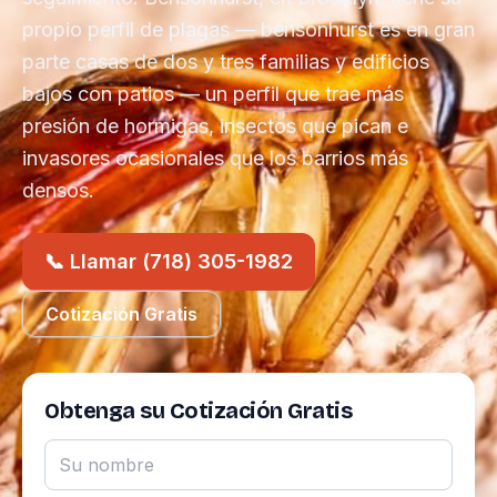
propio perfil de plagas — bensonhurst es en gran
parte casas de dos y tres familias y edificios
bajos con patios — un perfil que trae más
presión de hormigas, insectos que pican e
invasores ocasionales que los barrios más
densos.
📞 Llamar (718) 305-1982
Cotización Gratis
Obtenga su Cotización Gratis