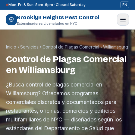
Saltar al contenido
Mon–Fri & Sun: 8am–6pm · Closed Saturday
EN
Brooklyn Heights Pest Control
Exterminadores Licenciados en NYC
Inicio
›
Servicios
›
Control de Plagas Comercial
›
Williamsburg
Control de Plagas Comercial
en Williamsburg
¿Busca control de plagas comercial en
Williamsburg? Ofrecemos programas
comerciales discretos y documentados para
restaurantes, oficinas, comercios y edificios
multifamiliares de NYC — diseñados según los
estándares del Departamento de Salud que