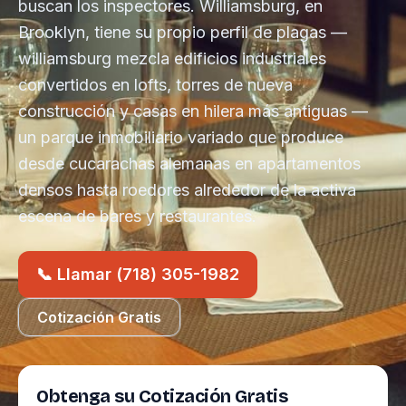
buscan los inspectores. Williamsburg, en
Brooklyn, tiene su propio perfil de plagas —
williamsburg mezcla edificios industriales
convertidos en lofts, torres de nueva
construcción y casas en hilera más antiguas —
un parque inmobiliario variado que produce
desde cucarachas alemanas en apartamentos
densos hasta roedores alrededor de la activa
escena de bares y restaurantes.
📞 Llamar (718) 305-1982
Cotización Gratis
Obtenga su Cotización Gratis