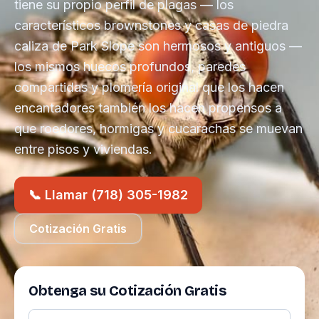
tiene su propio perfil de plagas — los
característicos brownstones y casas de piedra
caliza de Park Slope son hermosos y antiguos —
los mismos huecos profundos, paredes
compartidas y plomería original que los hacen
encantadores también los hacen propensos a
que roedores, hormigas y cucarachas se muevan
entre pisos y viviendas.
📞 Llamar (718) 305-1982
Cotización Gratis
Obtenga su Cotización Gratis