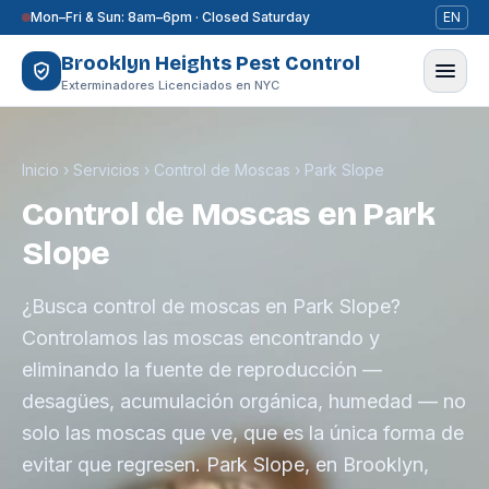
Saltar al contenido
Mon–Fri & Sun: 8am–6pm · Closed Saturday
EN
Brooklyn Heights Pest Control
Exterminadores Licenciados en NYC
Inicio
›
Servicios
›
Control de Moscas
›
Park Slope
Control de Moscas en Park
Slope
¿Busca control de moscas en Park Slope?
Controlamos las moscas encontrando y
eliminando la fuente de reproducción —
desagües, acumulación orgánica, humedad — no
solo las moscas que ve, que es la única forma de
evitar que regresen. Park Slope, en Brooklyn,