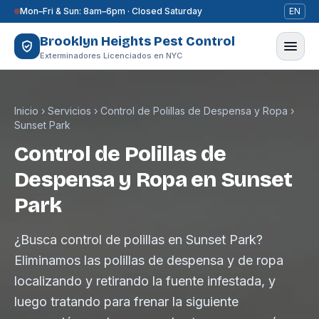
Saltar al contenido
Mon–Fri & Sun: 8am–6pm · Closed Saturday
EN
Brooklyn Heights Pest Control
Exterminadores Licenciados en NYC
Inicio
›
Servicios
›
Control de Polillas de Despensa y Ropa
›
Sunset Park
Control de Polillas de
Despensa y Ropa en Sunset
Park
¿Busca control de polillas en Sunset Park?
Eliminamos las polillas de despensa y de ropa
localizando y retirando la fuente infestada, y
luego tratando para frenar la siguiente