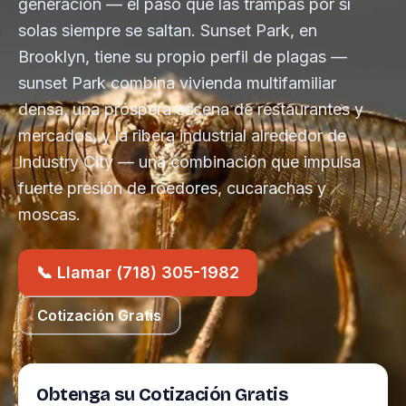
generación — el paso que las trampas por sí
solas siempre se saltan. Sunset Park, en
Brooklyn, tiene su propio perfil de plagas —
sunset Park combina vivienda multifamiliar
densa, una próspera escena de restaurantes y
mercados, y la ribera industrial alrededor de
Industry City — una combinación que impulsa
fuerte presión de roedores, cucarachas y
moscas.
📞 Llamar (718) 305-1982
Cotización Gratis
Obtenga su Cotización Gratis