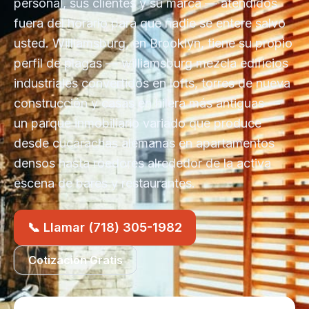
personal, sus clientes y su marca — atendidos
fuera del horario para que nadie se entere salvo
usted. Williamsburg, en Brooklyn, tiene su propio
perfil de plagas — williamsburg mezcla edificios
industriales convertidos en lofts, torres de nueva
construcción y casas en hilera más antiguas —
un parque inmobiliario variado que produce
desde cucarachas alemanas en apartamentos
densos hasta roedores alrededor de la activa
escena de bares y restaurantes.
📞 Llamar (718) 305-1982
Cotización Gratis