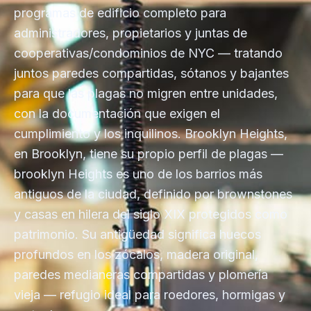
programas de edificio completo para
administradores, propietarios y juntas de
cooperativas/condominios de NYC — tratando
juntos paredes compartidas, sótanos y bajantes
para que las plagas no migren entre unidades,
con la documentación que exigen el
cumplimiento y los inquilinos. Brooklyn Heights,
en Brooklyn, tiene su propio perfil de plagas —
brooklyn Heights es uno de los barrios más
antiguos de la ciudad, definido por brownstones
y casas en hilera del siglo XIX protegidos como
patrimonio. Su antigüedad significa huecos
profundos en los zócalos, madera original,
paredes medianeras compartidas y plomería
vieja — refugio ideal para roedores, hormigas y