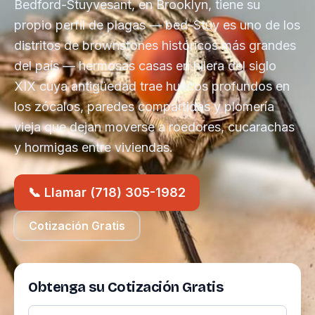
Bedford-Stuyvesant, en Brooklyn, tiene su
propio perfil de plagas — bed-Stuy es uno de los
distritos de brownstones históricos más grandes
del país — hermosas casas en hilera del siglo
XIX cuya antigüedad trae huecos profundos en
los zócalos, paredes compartidas y plomería
vieja que dejan moverse a roedores, cucarachas
y hormigas entre viviendas.
📞 Llamar (718) 305-1982
Cotización Gratis
Obtenga su Cotización Gratis