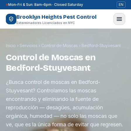
Saltar al contenido
Mon–Fri & Sun: 8am–6pm · Closed Saturday
EN
Brooklyn Heights Pest Control
Exterminadores Licenciados en NYC
Inicio
›
Servicios
›
Control de Moscas
›
Bedford-Stuyvesant
Control de Moscas en
Bedford-Stuyvesant
¿Busca control de moscas en Bedford-
Stuyvesant? Controlamos las moscas
encontrando y eliminando la fuente de
reproducción — desagües, acumulación
orgánica, humedad — no solo las moscas que
ve, que es la única forma de evitar que regresen.