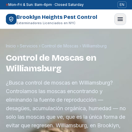
Saltar al contenido
Mon–Fri & Sun: 8am–6pm · Closed Saturday
EN
Brooklyn Heights Pest Control
Exterminadores Licenciados en NYC
Inicio
›
Servicios
›
Control de Moscas
›
Williamsburg
Control de Moscas en
Williamsburg
¿Busca control de moscas en Williamsburg?
Controlamos las moscas encontrando y
eliminando la fuente de reproducción —
desagües, acumulación orgánica, humedad — no
solo las moscas que ve, que es la única forma de
evitar que regresen. Williamsburg, en Brooklyn,