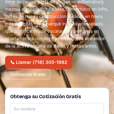
tiene su propio perfil de plagas — williamsburg
mezcla edificios industriales convertidos en lofts,
torres de nueva construcción y casas en hilera
más antiguas — un parque inmobiliario variado
que produce desde cucarachas alemanas en
apartamentos densos hasta roedores alrededor
de la activa escena de bares y restaurantes.
📞 Llamar (718) 305-1982
Cotización Gratis
Obtenga su Cotización Gratis