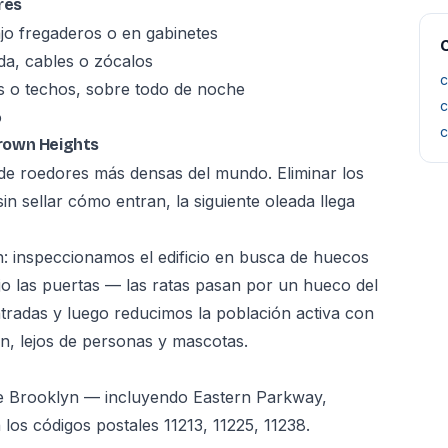
res
jo fregaderos o en gabinetes
C
a, cables o zócalos
c
s o techos, sobre todo de noche
c
o
c
rown Heights
de roedores más densas del mundo. Eliminar los
in sellar cómo entran, la siguiente oleada llega
: inspeccionamos el edificio en busca de huecos
bajo las puertas — las ratas pasan por un hueco del
radas y luego reducimos la población activa con
, lejos de personas y mascotas.
e Brooklyn — incluyendo Eastern Parkway,
s códigos postales 11213, 11225, 11238.