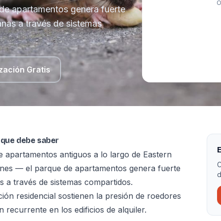
O
 de apartamentos genera fuerte
nas a través de sistemas
zación Gratis
 que debe saber
E
e apartamentos antiguos a lo largo de Eastern
C
ones — el parque de apartamentos genera fuerte
d
 a través de sistemas compartidos.
ción residencial sostienen la presión de roedores
ecurrente en los edificios de alquiler.