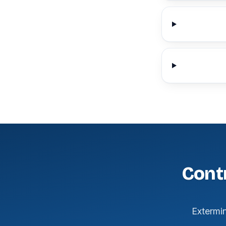
Cont
Extermi