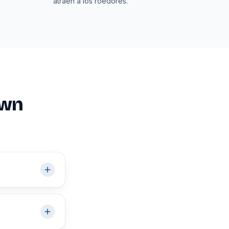
atraen a los roedores.
own