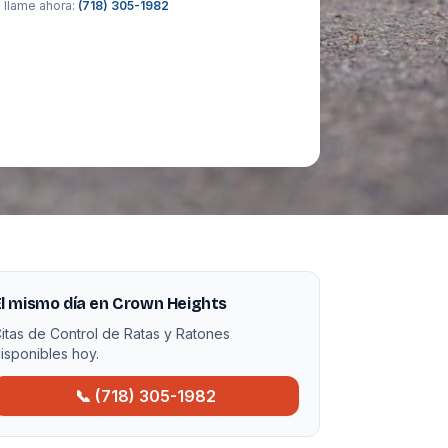
 llame ahora:
(718) 305-1982
l mismo día en Crown Heights
itas de Control de Ratas y Ratones
isponibles hoy.
📞 (718) 305-1982