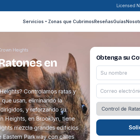
Licensed N
Servicios
Zonas que Cubrimos
Reseñas
Guías
Nosot
Crown Heights
Obtenga su Cot
 Ratones en
Heights? Controlamos ratas y
 que usan, eliminando la
dirigidos, y reforzando su
 Heights, en Brooklyn, tiene
Soli
ights mezcla grandes edificios
e Eastern Parkway con calles