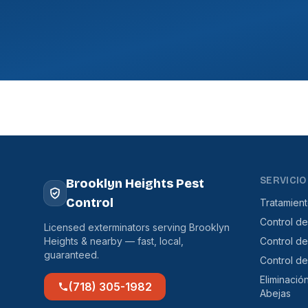
SERVICIO
Brooklyn Heights Pest
Control
Tratamien
Control de
Licensed exterminators serving Brooklyn
Heights & nearby — fast, local,
Control d
guaranteed.
Control d
Eliminació
(718) 305-1982
Abejas