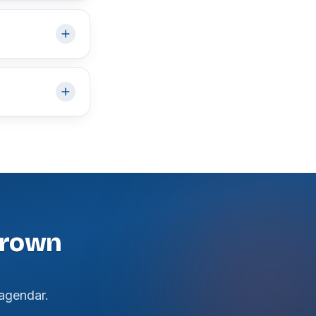
Crown
agendar.