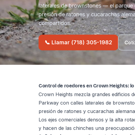
laterales de brownstones — el parque
presión de ratones y cucarachas alema
compartidos.
📞 Llamar (718) 305-1982
Coti
Control de roedores en Crown Heights: lo
Crown Heights mezcla grandes edificios d
Parkway con calles laterales de brownst
presión de ratones y cucarachas alemanas
Los ejes comerciales densos y la alta rota
y hacen de las chinches una preocupación r