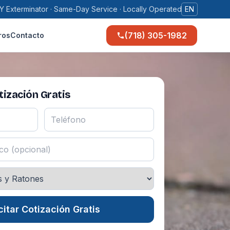
Y Exterminator · Same-Day Service · Locally Operated
EN
(718) 305-1982
ros
Contacto
ización Gratis
citar Cotización Gratis