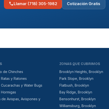
Llamar (718) 305-1982
Cotización Gratis
S
ZONAS QUE CUBRIMOS
to de Chinches
Brooklyn Heights, Brooklyn
 Ratas y Ratones
Park Slope, Brooklyn
e Cucarachas y Water Bugs
Flatbush, Brooklyn
e Hormigas
Bay Ridge, Brooklyn
n de Avispas, Avispones y
Bensonhurst, Brooklyn
Williamsburg, Brooklyn