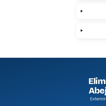
Elim
Abej
Extermi