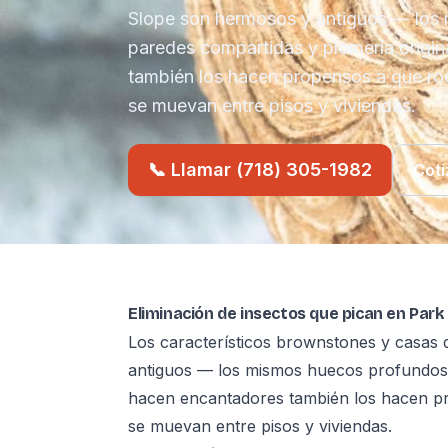
Slope son hermosos y antiguos — los
paredes compartidas y plomería origin
también los hacen propensos a que ro
se muevan entre pisos y viviendas.
📞 Llamar (718) 305-1982
Coti
Eliminación de insectos que pican en Park
Los característicos brownstones y casas 
antiguos — los mismos huecos profundos, 
hacen encantadores también los hacen p
se muevan entre pisos y viviendas.