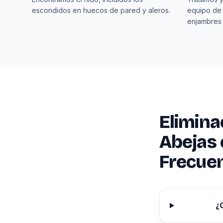
escondidos en huecos de pared y aleros.
equipo de
enjambres
Elimina
Abejas 
Frecue
¿