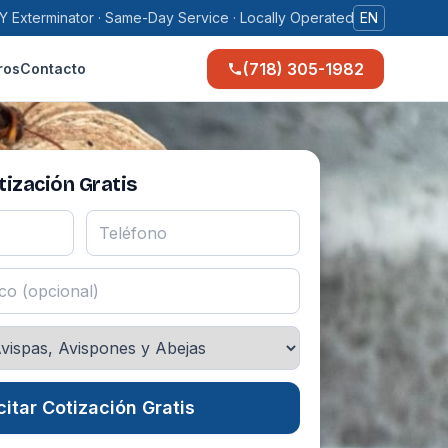
Y Exterminator · Same-Day Service · Locally Operated
EN
(718) 305-1982
ros
Contacto
ización Gratis
citar Cotización Gratis