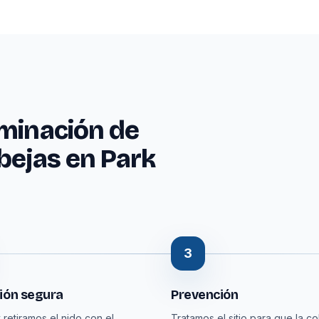
iminación de
bejas en Park
3
ión segura
Prevención
 retiramos el nido con el
Tratamos el sitio para que la co