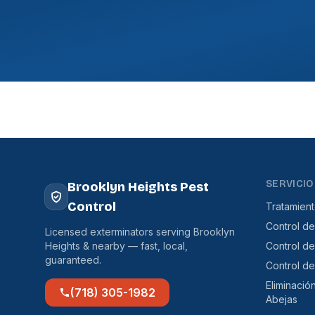
SERVICIO
Brooklyn Heights Pest
Control
Tratamien
Control de
Licensed exterminators serving Brooklyn
Heights & nearby — fast, local,
Control d
guaranteed.
Control d
Eliminació
(718) 305-1982
Abejas