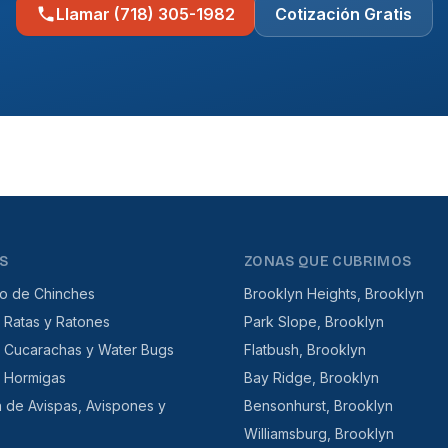
Llamar (718) 305-1982
Cotización Gratis
S
ZONAS QUE CUBRIMOS
to de Chinches
Brooklyn Heights, Brooklyn
 Ratas y Ratones
Park Slope, Brooklyn
e Cucarachas y Water Bugs
Flatbush, Brooklyn
e Hormigas
Bay Ridge, Brooklyn
n de Avispas, Avispones y
Bensonhurst, Brooklyn
Williamsburg, Brooklyn