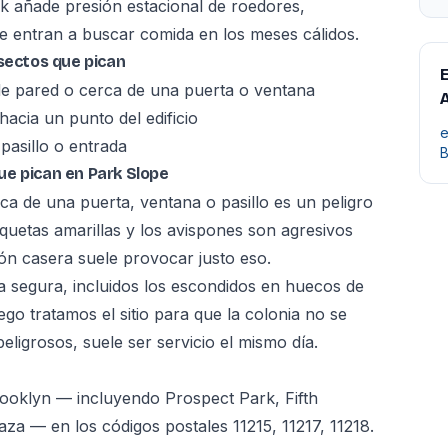
k añade presión estacional de roedores,
e entran a buscar comida en los meses cálidos.
nsectos que pican
E
 de pared o cerca de una puerta o ventana
A
acia un punto del edificio
e
pasillo o entrada
B
ue pican en Park Slope
ca de una puerta, ventana o pasillo es un peligro
quetas amarillas y los avispones son agresivos
ión casera suele provocar justo eso.
a segura, incluidos los escondidos en huecos de
uego tratamos el sitio para que la colonia no se
ligrosos, suele ser servicio el mismo día.
ooklyn — incluyendo Prospect Park, Fifth
 — en los códigos postales 11215, 11217, 11218.