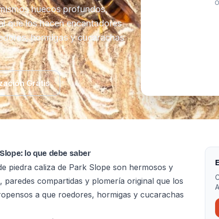
O
 mismos huecos profundos,
al que los hacen encantadores
edores, hormigas y cucarachas
zación Gratis
 Slope: lo que debe saber
E
de piedra caliza de Park Slope son hermosos y
C
paredes compartidas y plomería original que los
A
ropensos a que roedores, hormigas y cucarachas