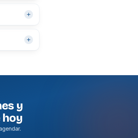
nes y
e hoy
agendar.