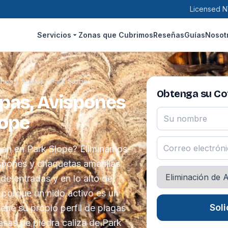
Licensed N
Servicios
Zonas que Cubrimos
Reseñas
Guías
Nosot
ones y Abejas
›
Park Slope
Obtenga su Cot
spas, Avispones
lope
can en Park Slope? Eliminamos
spones y chaquetas amarillas
 de entradas y en lo alto de
 porque un nido activo es un
Soli
iene su propio perfil de plagas
asas de piedra caliza de Park